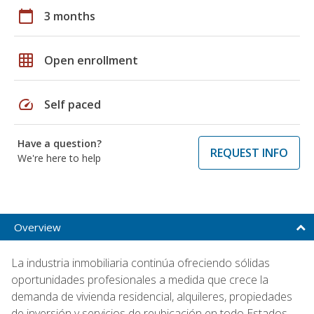
calendar_today
3 months
grid_on
Open enrollment
speed
Self paced
Have a question?
REQUEST INFO
We're here to help
Overview
La industria inmobiliaria continúa ofreciendo sólidas
oportunidades profesionales a medida que crece la
demanda de vivienda residencial, alquileres, propiedades
de inversión y servicios de reubicación en todo Estados