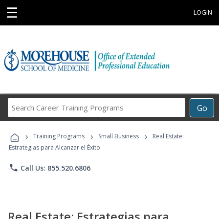
☰
LOGIN
Search
Go
Career
Training
›
›
›
Programs
Training Programs
Small Business
Real Estate:
Estrategias para Alcanzar el Éxito
phone
Call Us: 855.520.6806
Real Estate: Estrategias para