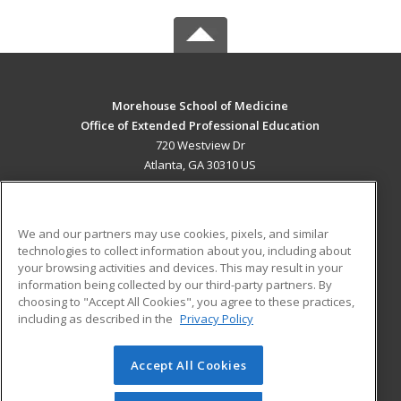
Morehouse School of Medicine
Office of Extended Professional Education
720 Westview Dr
Atlanta, GA 30310 US
MAIN CONTENT
Career Training
We and our partners may use cookies, pixels, and similar
technologies to collect information about you, including about
ADDITIONAL RESOURCES
your browsing activities and devices. This may result in your
information being collected by our third-party partners. By
Military
Student Blog
choosing to "Accept All Cookies", you agree to these practices,
Financial Assistance
including as described in the
Privacy Policy
Help
Accept All Cookies
© 2026 ed2go, a division of Cengage Learning. All rights
reserved. The material on this site cannot be reproduced or