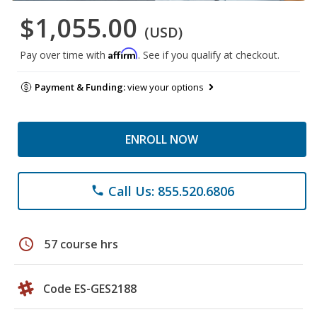
$1,055.00
(USD)
Affirm
Pay over time with
. See if you qualify at checkout.
Payment & Funding:
view your options
ENROLL NOW
Call Us: 855.520.6806
phone
schedule
57 course hrs
Code ES-GES2188