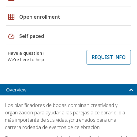
grid_on
Open enrollment
speed
Self paced
Have a question?
REQUEST INFO
We're here to help
Overview
Los planificadores de bodas combinan creatividad y
organización para ayudar a las parejas a celebrar el día
más importante de sus vidas. ¡Entrenados para una
carrera rodeada de eventos de celebración!