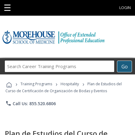
☰
LOGIN
Search
Go
Career
Training
›
›
›
Programs
Training Programs
Hospitality
Plan de Estudios del
Curso de Certificación de Organización de Bodas y Eventos
phone
Call Us: 855.520.6806
Plan de Estudios del Curso de