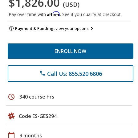
$1,826.00
(USD)
Affirm
Pay over time with
. See if you qualify at checkout.
Payment & Funding:
view your options
ENROLL NOW
Call Us: 855.520.6806
phone
schedule
340 course hrs
Code ES-GES294
calendar_today
9 months