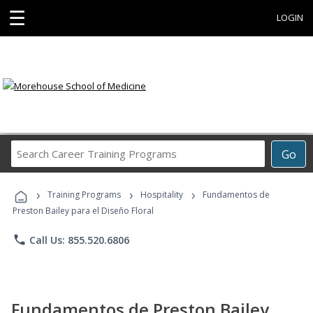
☰
LOGIN
Search
Go
Career
Training
›
›
›
Programs
Training Programs
Hospitality
Fundamentos de
Preston Bailey para el Diseño Floral
phone
Call Us: 855.520.6806
Fundamentos de Preston Bailey