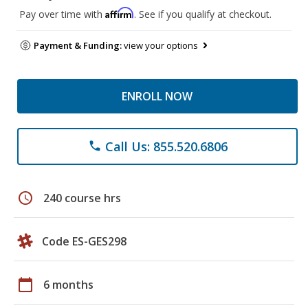
Affirm
Pay over time with
. See if you qualify at checkout.
Payment & Funding:
view your options
ENROLL NOW
Call Us: 855.520.6806
phone
schedule
240 course hrs
Code ES-GES298
calendar_today
6 months