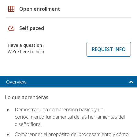
grid_on
Open enrollment
speed
Self paced
Have a question?
REQUEST INFO
We're here to help
Overview
Lo que aprenderás
Demostrar una comprensión básica y un
conocimiento fundamental de las herramientas del
diseño floral.
Comprender el propósito del procesamiento y cómo